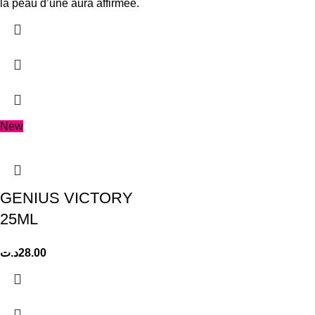
la peau d’une aura affirmée.
New
GENIUS VICTORY
25ML
د.ت
28.00