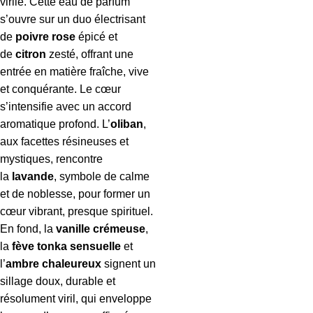
virile. Cette eau de parfum
s’ouvre sur un duo électrisant
de
poivre rose
épicé et
de
citron
zesté, offrant une
entrée en matière fraîche, vive
et conquérante. Le cœur
s’intensifie avec un accord
aromatique profond. L’
oliban
,
aux facettes résineuses et
mystiques, rencontre
la
lavande
, symbole de calme
et de noblesse, pour former un
cœur vibrant, presque spirituel.
En fond, la
vanille crémeuse
,
la
fève tonka sensuelle
et
l’
ambre chaleureux
signent un
sillage doux, durable et
résolument viril, qui enveloppe