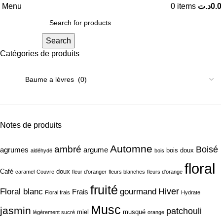
Menu
0
items
د.ت
0.
Search
Catégories de produits
Notes de produits
Automne
ambré
Boisé
agrumes
argume
bois doux
aldéhydé
bois
floral
Café
doux
caramel
Couvre
fleur d’oranger
fleurs blanches
fleurs d'orange
fruité
Hiver
Floral blanc
gourmand
Frais
Floral frais
Hydrate
Musc
jasmin
patchouli
miel
musqué
légèrement sucré
orange