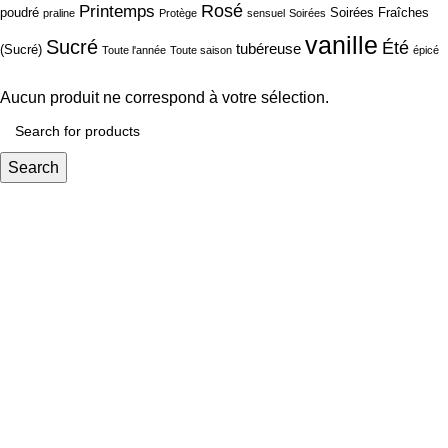
Rosé
Printemps
poudré
Soirées Fraîches
praline
Protège
sensuel
Soirées
vanille
Sucré
Été
tubéreuse
(Sucré)
Toute l'année
Toute saison
épicé
Aucun produit ne correspond à votre sélection.
Search