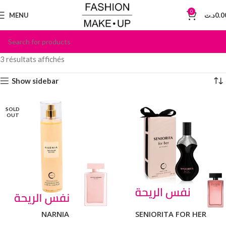
0
MENU
د.ت
0.0
3 résultats affichés
Show sidebar
SOLD
OUT
NARNIA
SENIORITA FOR HER