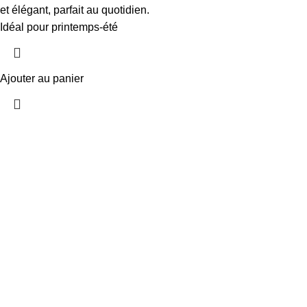
et élégant, parfait au quotidien.
Idéal pour printemps-été
Ajouter au panier
Adresse: Immeuble La Coupole, 5 rue du Lac Windemere, Tunis
Téléphone: 56 228 844
Email: contact@fashioncorner.tn
Nos catégories
Nouveautes
Promotions
Parfums Pour Elle
Parfums Pour Lui
Make-Up