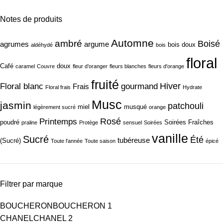
Notes de produits
Automne
ambré
Boisé
agrumes
argume
bois doux
aldéhydé
bois
floral
Café
doux
caramel
Couvre
fleur d’oranger
fleurs blanches
fleurs d'orange
fruité
Hiver
Floral blanc
gourmand
Frais
Floral frais
Hydrate
Musc
jasmin
patchouli
miel
musqué
légèrement sucré
orange
Rosé
Printemps
poudré
Soirées Fraîches
praline
Protège
sensuel
Soirées
vanille
Sucré
Été
tubéreuse
(Sucré)
Toute l'année
Toute saison
épicé
Filtrer par marque
BOUCHERON
BOUCHERON
1
CHANEL
CHANEL
2