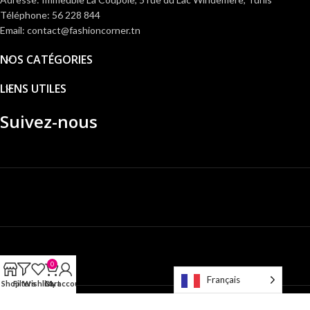
Téléphone: 56 228 844
Email: contact@fashioncorner.tn
NOS CATÉGORIES
LIENS UTILES
Suivez-nous
0
Français
Shop
Filters
Wishlist
Cart
My account