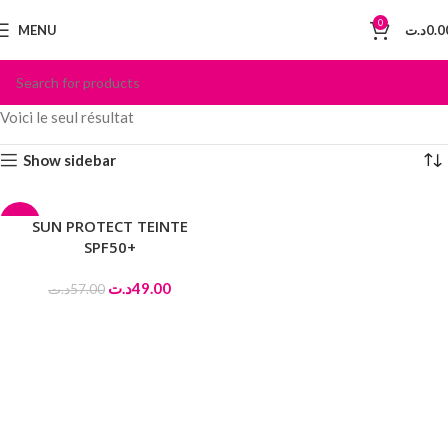
0
MENU
د.ت
0.0
Voici le seul résultat
Show sidebar
-14%
SUN PROTECT TEINTE
SPF50+
د.ت
49.00
د.ت
57.00